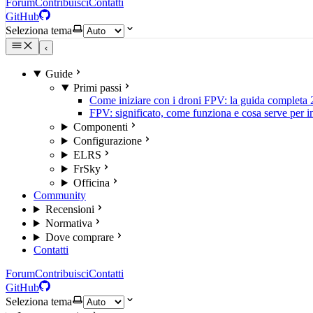
Forum
Contribuisci
Contatti
GitHub
Seleziona tema
‹
Guide
Primi passi
Come iniziare con i droni FPV: la guida completa
FPV: significato, come funziona e cosa serve per in
Componenti
Configurazione
ELRS
FrSky
Officina
Community
Recensioni
Normativa
Dove comprare
Contatti
Forum
Contribuisci
Contatti
GitHub
Seleziona tema