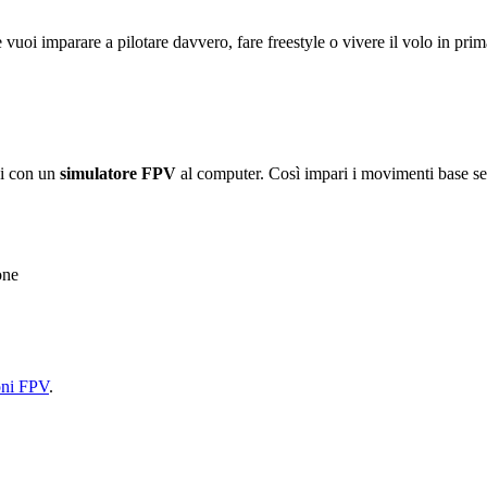
 vuoi imparare a pilotare davvero, fare freestyle o vivere il volo in prim
si con un
simulatore FPV
al computer. Così impari i movimenti base se
one
oni FPV
.