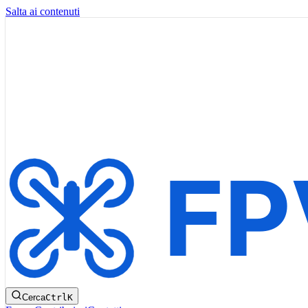
Salta ai contenuti
Cerca
Ctrl
K