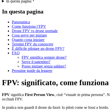
In questa pagina
In questa pagina
Panoramica
Come funziona l’FPV
Drone FPV vs drone normale
Cosa serve per iniziare
Quanto costa iniziare
Termini FPV da conoscere
È difficile pilotare un drone FPV?
FAQ
FPV significa sempre drone?
Serve il patentino?
Posso iniziare senza saldare?
Prossime guide da leggere
FPV: significato, come funziona 
FPV
significa
First Person View
, cioè “visuale in prima persona”. N
occhiali FPV.
In pratica non guardi il drone da fuori: lo piloti come se fossi a bordo.